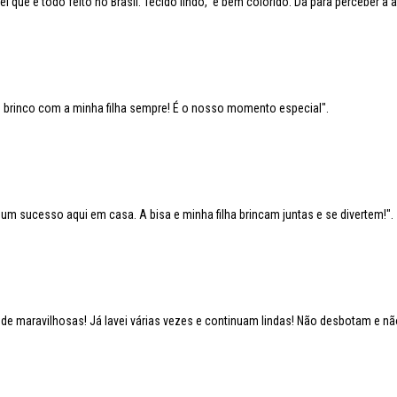
 que é todo feito no Brasil. Tecido lindo, e bem colorido. Dá para perceber a
brinco com a minha filha sempre! É o nosso momento especial".
um sucesso aqui em casa. A bisa e minha filha brincam juntas e se divertem!"
 maravilhosas! Já lavei várias vezes e continuam lindas! Não desbotam e n