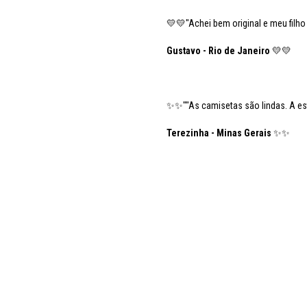
💛💛"Achei bem original e meu filho
Gustavo - Rio de Janeiro
💛💛
✨✨""As camisetas são lindas. A est
Terezinha - Minas Gerais
✨✨
nha ~ vovó c