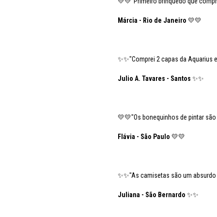
💛💛"Primeiro brinquedo que comprei
Márcia - Rio de Janeiro
💛💛
✨✨"Comprei 2 capas da Aquarius e 
Julio A. Tavares - Santos
✨✨
💛💛"Os bonequinhos de pintar são 
Flávia - São Paulo
💛💛
✨✨"As camisetas são um absurdo de
Juliana - São Bernardo
✨✨