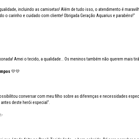
ualidade, incluindo as camisetas! Além de tudo isso, o atendimento é maravi
do o carinho e cuidado com cliente! Obrigada Geração Aquarius e parabéns!"
xonada! Amei o tecido, a qualidade... Os meninos também não querem mais tirá
Campos
💛💛
ibilitou conversar com meu filho sobre as diferenças e necessidades especi
antes deste herói especial".
✨