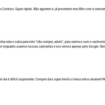
Correios. Super rápido. Não aguentei e, já presenteie meu filho com a camiset
ha neta e outra para mim "não compre, adote", para sairmos com o cachorri
 Por enquanto usamos nossas camisetas e nos vemos apenas pelo Google. Obri
em dia é difícil surpreender. Comprei dois super heróis e meus netos amaram! 