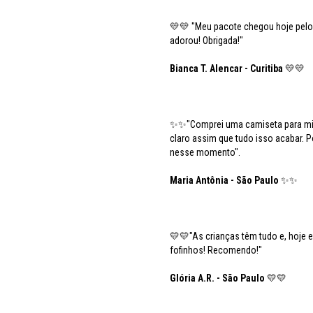
💛💛 "Meu pacote chegou hoje pelos 
adorou! Obrigada!"
Bianca T. Alencar - Curitiba
💛💛
✨✨"Comprei uma camiseta para min
claro assim que tudo isso acabar.
nesse momento".
Maria Antônia - São Paulo
✨✨
💛💛"As crianças têm tudo e, hoje 
fofinhos! Recomendo!"
Glória A.R. - São Paulo
💛💛