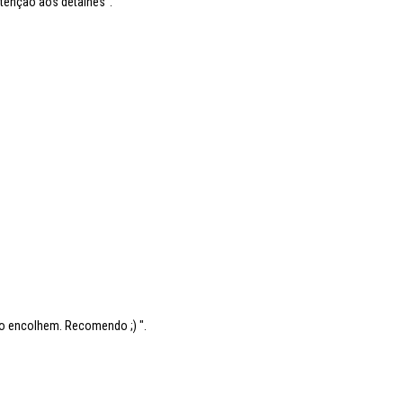
 atenção aos detalhes".
.
ão encolhem. Recomendo ;) ".