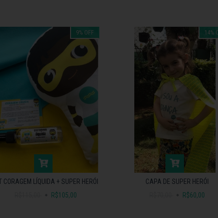
9
%
OFF
14
%
T CORAGEM LÍQUIDA + SUPER HERÓI
CAPA DE SUPER HERÓI
R$115,00
R$105,00
R$70,00
R$60,00