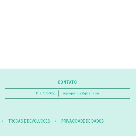
CONTATO
11 9 7370-9855
sejaaquarius@gmail.com
TROCAS E DEVOLUÇÕES
PRIVACIDADE DE DADOS