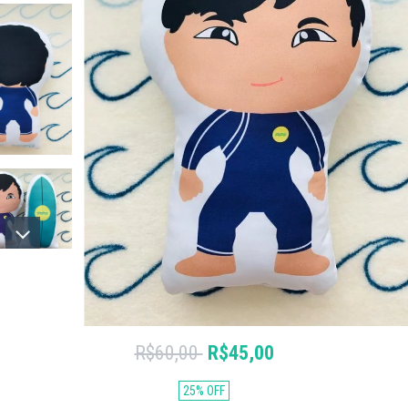
R$60,00
R$45,00
25
%
OFF