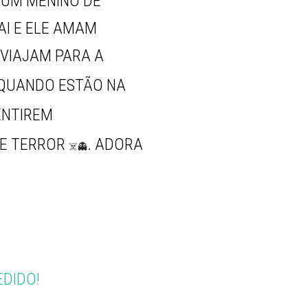
 UM MENINO DE
AI E ELE AMAM
VIAJAM PARA A
 QUANDO ESTÃO NA
ENTIREM
DE TERROR
. ADORA
☠️👻
EDIDO!