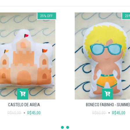
25
%
OFF
25
CASTELO DE AREIA
BONECO FABINHO - SUMME
R$60,00
R$45,00
R$60,00
R$45,00