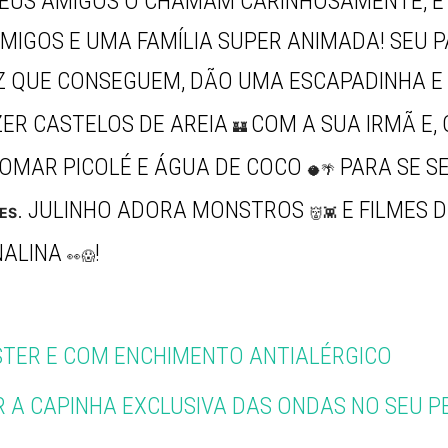
SEUS AMIGOS O CHAMAM CARINHOSAMENTE, É
MIGOS E UMA FAMÍLIA SUPER ANIMADA! SEU P
Z QUE CONSEGUEM, DÃO UMA ESCAPADINHA E 
ZER CASTELOS DE AREIA
COM A SUA IRMÃ E,
🏰
) TOMAR PICOLÉ E ÁGUA DE COCO
PARA SE S
🥥🌴
. JULINHO ADORA MONSTROS
E FILMES 
ES
👹👾
NALINA
!
👀😱
ÉSTER E COM ENCHIMENTO ANTIALÉRGICO
 A CAPINHA EXCLUSIVA DAS ONDAS NO SEU P