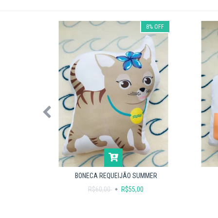
8
%
OFF
8
%
OFF
MMER
BONECA REQUEIJÃO SUMMER
0
R$60,00
R$55,00