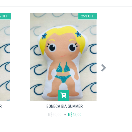
%
OFF
25
%
OFF
BONEC
R
BONECA BIA SUMMER
R$60,00
R$45,00