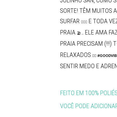
JULINHO SAN, COMO 
SORTE! TÊM MUITOS A
SURFAR
E TODA VE
🏄🏽‍♂️
PRAIA
. ELE AMA FA
🏖.
PRAIA PRECISAM (!!!
RELAXADOS
✌🏼
#GOODVIB
SENTIR MEDO E ADRE
FEITO EM 100% POLI
VOCÊ PODE ADICIONAR