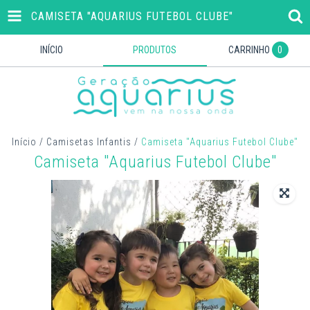
CAMISETA "AQUARIUS FUTEBOL CLUBE"
INÍCIO
PRODUTOS
CARRINHO
0
Início
/
Camisetas Infantis
/
Camiseta "Aquarius Futebol Clube"
Camiseta "Aquarius Futebol Clube"